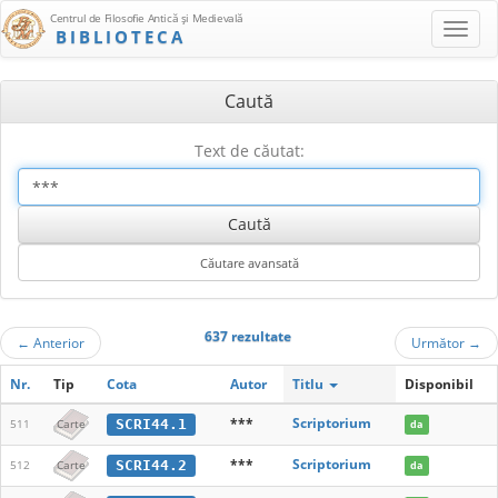
Centrul de Filosofie Antică şi Medievală
BIBLIOTECA
Caută
Text de căutat:
637 rezultate
←
Anterior
Următor
→
Nr.
Tip
Cota
Autor
Titlu
Disponibil
***
Scriptorium
SCRI44.1
511
Carte
da
***
Scriptorium
SCRI44.2
512
Carte
da