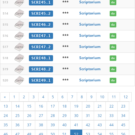
***
Scriptorium
SCRI45.1
513
Carte
da
***
Scriptorium
SCRI45.2
514
Carte
da
***
Scriptorium
SCRI46.2
515
Carte
da
***
Scriptorium
SCRI47.1
516
Carte
da
***
Scriptorium
SCRI47.2
517
Carte
da
***
Scriptorium
SCRI48.1
518
Carte
da
***
Scriptorium
SCRI48.2
519
Carte
da
***
Scriptorium
SCRI49.1
520
Carte
da
«
1
2
3
4
5
6
7
8
9
10
11
12
13
14
15
16
17
18
19
20
21
22
23
24
25
26
27
28
29
30
31
32
33
34
35
36
37
38
39
40
41
42
43
44
45
46
47
48
49
50
51
52
53
54
55
56