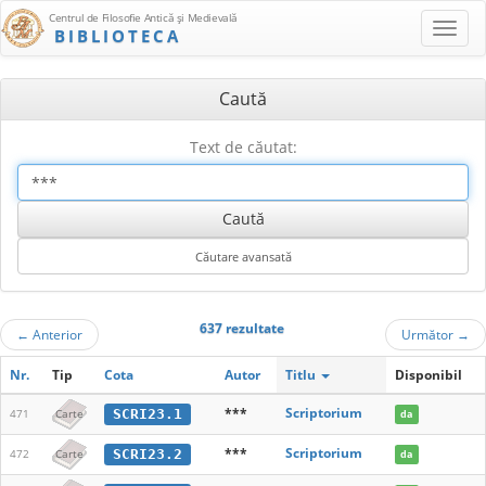
Centrul de Filosofie Antică şi Medievală
BIBLIOTECA
Caută
Text de căutat:
637 rezultate
←
Anterior
Următor
→
Nr.
Tip
Cota
Autor
Titlu
Disponibil
***
Scriptorium
SCRI23.1
471
Carte
da
***
Scriptorium
SCRI23.2
472
Carte
da