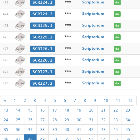
***
Scriptorium
SCRI24.1
473
Carte
da
***
Scriptorium
SCRI24.2
474
Carte
da
***
Scriptorium
SCRI25.1
475
Carte
da
***
Scriptorium
SCRI25.2
476
Carte
da
***
Scriptorium
SCRI26.1
477
Carte
da
***
Scriptorium
SCRI26.2
478
Carte
da
***
Scriptorium
SCRI27.1
479
Carte
da
***
Scriptorium
SCRI27.2
480
Carte
da
«
1
2
3
4
5
6
7
8
9
10
11
12
13
14
15
16
17
18
19
20
21
22
23
24
25
26
27
28
29
30
31
32
33
34
35
36
37
38
39
40
41
42
43
44
45
46
47
48
49
50
51
52
53
54
55
56