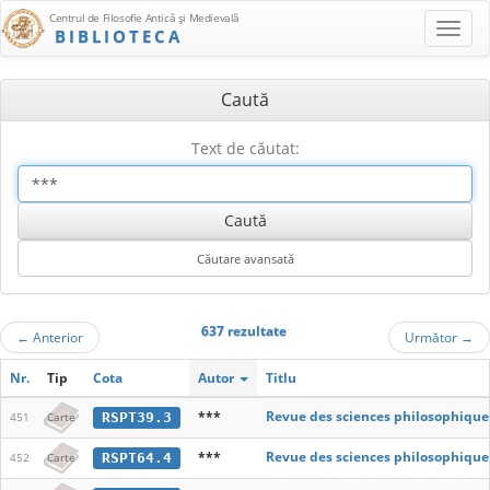
Centrul de Filosofie Antică şi Medievală
BIBLIOTECA
Caută
Text de căutat:
637 rezultate
←
Anterior
Următor
→
Nr.
Tip
Cota
Autor
Titlu
***
Revue des sciences philosophique
RSPT39.3
451
Carte
***
Revue des sciences philosophique
RSPT64.4
452
Carte