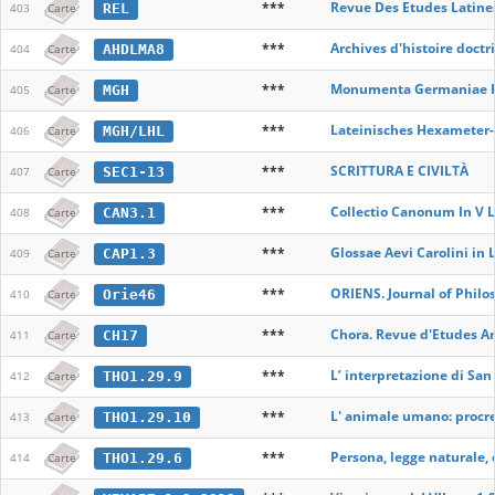
***
Revue Des Etudes Latine
REL
403
Carte
***
Archives d'histoire doctr
AHDLMA8
404
Carte
***
Monumenta Germaniae H
MGH
405
Carte
***
Lateinisches Hexameter
MGH/LHL
406
Carte
***
SCRITTURA E CIVILTÀ
SEC1-13
407
Carte
***
Collectio Canonum In V L
CAN3.1
408
Carte
***
Glossae Aevi Carolini in L
CAP1.3
409
Carte
***
ORIENS. Journal of Philo
Orie46
410
Carte
***
Chora. Revue d'Etudes A
CH17
411
Carte
***
L’ interpretazione di Sa
THO1.29.9
412
Carte
***
L' animale umano: procre
THO1.29.10
413
Carte
***
Persona, legge naturale, 
THO1.29.6
414
Carte