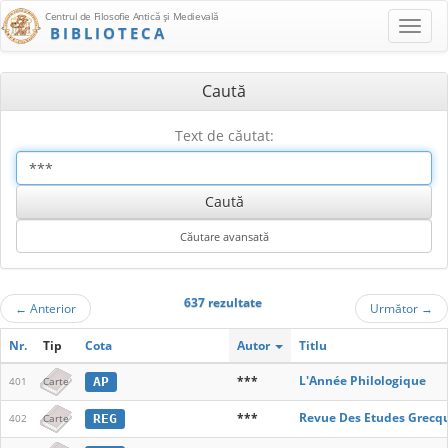
Centrul de Filosofie Antică şi Medievală
BIBLIOTECA
Caută
Text de căutat:
637 rezultate
←
Anterior
Următor
→
Nr.
Tip
Cota
Autor
Titlu
***
L'Année Philologique
AP
401
Carte
***
Revue Des Etudes Grecq
REG
402
Carte