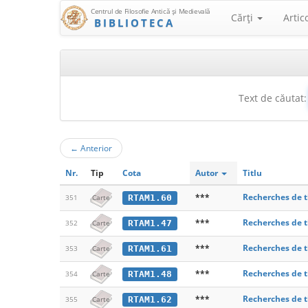
Centrul de Filosofie Antică şi Medievală
Cărţi
Artic
BIBLIOTECA
Text de căutat:
←
Anterior
Nr.
Tip
Cota
Autor
Titlu
***
Recherches de t
RTAM1.60
351
Carte
***
Recherches de t
RTAM1.47
352
Carte
***
Recherches de t
RTAM1.61
353
Carte
***
Recherches de t
RTAM1.48
354
Carte
***
Recherches de t
RTAM1.62
355
Carte