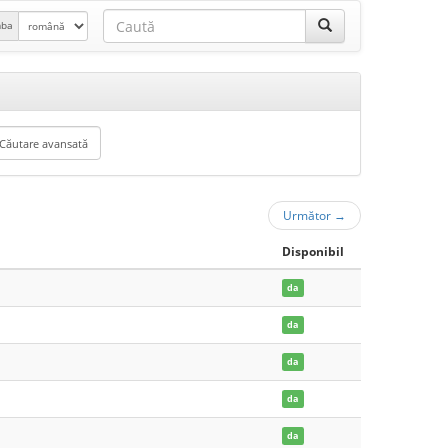
mba
Următor
→
Disponibil
da
da
da
da
da