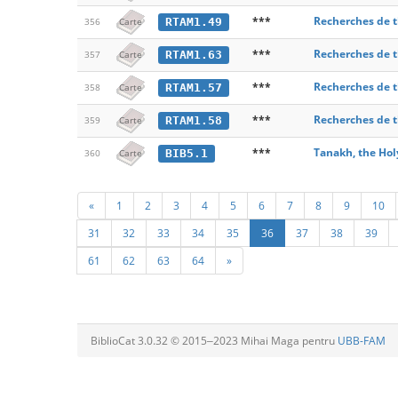
***
Recherches de t
RTAM1.49
356
Carte
***
Recherches de t
RTAM1.63
357
Carte
***
Recherches de t
RTAM1.57
358
Carte
***
Recherches de t
RTAM1.58
359
Carte
***
Tanakh, the Hol
BIB5.1
360
Carte
«
1
2
3
4
5
6
7
8
9
10
31
32
33
34
35
36
37
38
39
61
62
63
64
»
BiblioCat 3.0.32 © 2015‒2023 Mihai Maga pentru
UBB-FAM