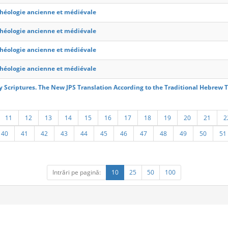
héologie ancienne et médiévale
héologie ancienne et médiévale
héologie ancienne et médiévale
héologie ancienne et médiévale
y Scriptures. The New JPS Translation According to the Traditional Hebrew 
11
12
13
14
15
16
17
18
19
20
21
2
40
41
42
43
44
45
46
47
48
49
50
51
Intrări pe pagină:
10
25
50
100