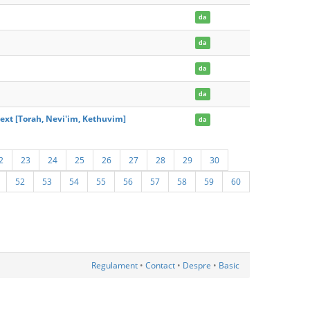
da
da
da
da
Text [Torah, Nevi'im, Kethuvim]
da
2
23
24
25
26
27
28
29
30
52
53
54
55
56
57
58
59
60
Regulament
•
Contact
•
Despre
•
Basic