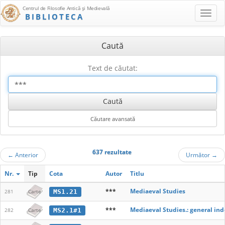
Centrul de Filosofie Antică şi Medievală
BIBLIOTECA
Caută
Text de căutat:
637 rezultate
←
Anterior
Următor
→
Nr.
Tip
Cota
Autor
Titlu
***
Mediaeval Studies
MS1.21
281
Carte
***
Mediaeval Studies.: general ind
MS2.1#1
282
Carte