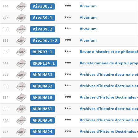
***
Vivarium
Viva38.1
356
Carte
***
Vivarium
Viva39.1
357
Carte
***
Vivarium
Viva39.2
358
Carte
***
Vivarium
Viva56.1-2
359
Carte
***
Revue d'histoire et de philosop
RHPR97.1
360
Carte
***
Revista română de dreptul propr
RRDPI14.1
361
Carte
***
Archives d'histoire doctrinale e
AHDLMA53
362
Carte
***
Archives d'histoire doctrinale e
AHDLMA52
363
Carte
***
Archives d'Histoire Doctrinales
AHDLMA10
364
Carte
***
Archives d'histoire doctrinale e
AHDLMA51
365
Carte
***
Archives d'histoire doctrinale e
AHDLMA50
366
Carte
***
Archives d'Histoire Doctrinales
AHDLMA24
367
Carte