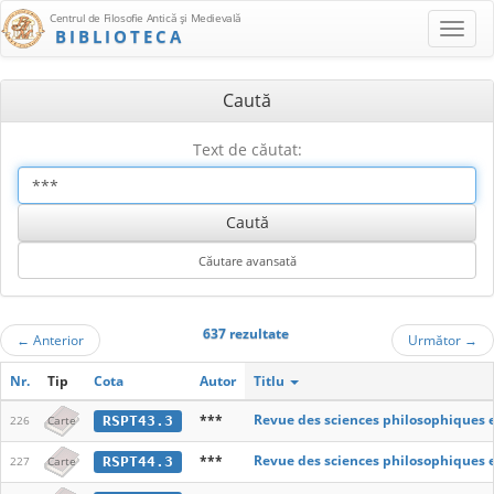
Centrul de Filosofie Antică şi Medievală
BIBLIOTECA
Caută
Text de căutat:
637 rezultate
←
Anterior
Următor
→
Nr.
Tip
Cota
Autor
Titlu
***
Revue des sciences philosophiques 
RSPT43.3
226
Carte
***
Revue des sciences philosophiques 
RSPT44.3
227
Carte