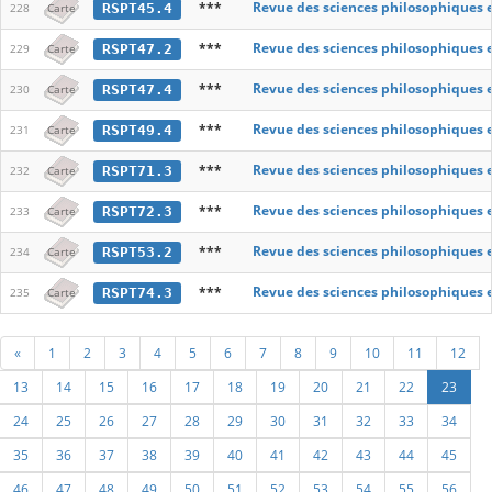
***
Revue des sciences philosophiques 
RSPT45.4
228
Carte
***
Revue des sciences philosophiques 
RSPT47.2
229
Carte
***
Revue des sciences philosophiques 
RSPT47.4
230
Carte
***
Revue des sciences philosophiques 
RSPT49.4
231
Carte
***
Revue des sciences philosophiques 
RSPT71.3
232
Carte
***
Revue des sciences philosophiques 
RSPT72.3
233
Carte
***
Revue des sciences philosophiques 
RSPT53.2
234
Carte
***
Revue des sciences philosophiques 
RSPT74.3
235
Carte
«
1
2
3
4
5
6
7
8
9
10
11
12
13
14
15
16
17
18
19
20
21
22
23
24
25
26
27
28
29
30
31
32
33
34
35
36
37
38
39
40
41
42
43
44
45
46
47
48
49
50
51
52
53
54
55
56