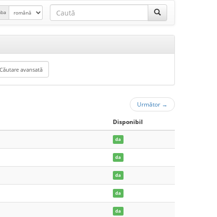
mba
Următor
→
Disponibil
da
da
da
da
da