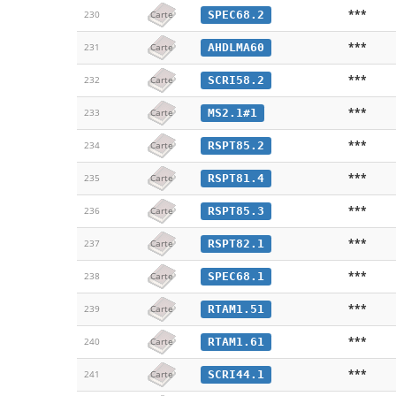
***
SPEC68.2
230
Carte
***
AHDLMA60
231
Carte
***
SCRI58.2
232
Carte
***
MS2.1#1
233
Carte
***
RSPT85.2
234
Carte
***
RSPT81.4
235
Carte
***
RSPT85.3
236
Carte
***
RSPT82.1
237
Carte
***
SPEC68.1
238
Carte
***
RTAM1.51
239
Carte
***
RTAM1.61
240
Carte
***
SCRI44.1
241
Carte