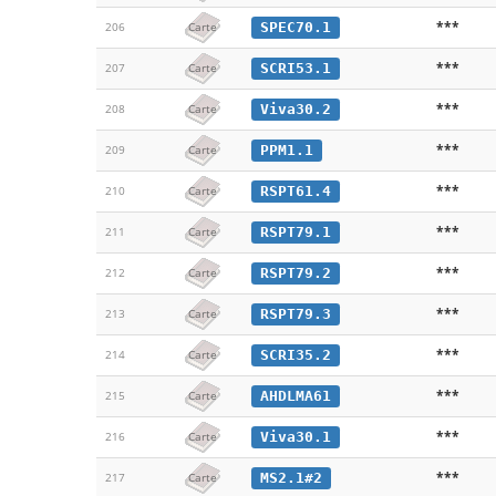
***
SPEC70.1
206
Carte
***
SCRI53.1
207
Carte
***
Viva30.2
208
Carte
***
PPM1.1
209
Carte
***
RSPT61.4
210
Carte
***
RSPT79.1
211
Carte
***
RSPT79.2
212
Carte
***
RSPT79.3
213
Carte
***
SCRI35.2
214
Carte
***
AHDLMA61
215
Carte
***
Viva30.1
216
Carte
***
MS2.1#2
217
Carte