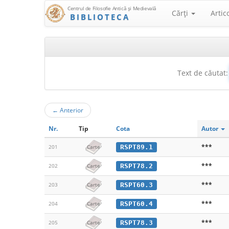
Centrul de Filosofie Antică şi Medievală
Cărţi
Artic
BIBLIOTECA
Text de căutat:
←
Anterior
Nr.
Tip
Cota
Autor
***
RSPT89.1
201
Carte
***
RSPT78.2
202
Carte
***
RSPT60.3
203
Carte
***
RSPT60.4
204
Carte
***
RSPT78.3
205
Carte