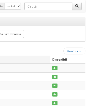
mba
Următor
→
Disponibil
da
da
da
da
da