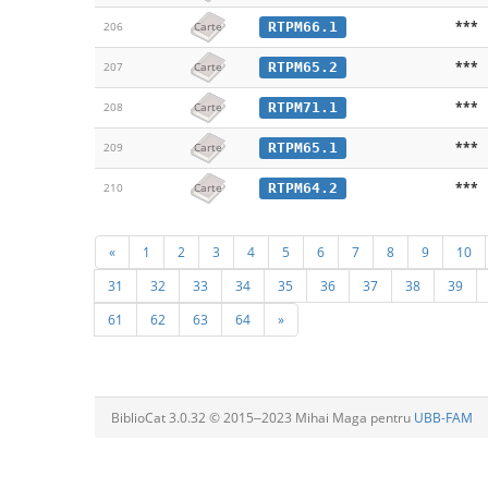
***
RTPM66.1
206
Carte
***
RTPM65.2
207
Carte
***
RTPM71.1
208
Carte
***
RTPM65.1
209
Carte
***
RTPM64.2
210
Carte
«
1
2
3
4
5
6
7
8
9
10
31
32
33
34
35
36
37
38
39
61
62
63
64
»
BiblioCat 3.0.32 © 2015‒2023 Mihai Maga pentru
UBB-FAM