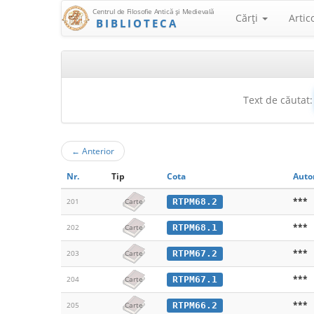
Centrul de Filosofie Antică şi Medievală
Cărţi
Artic
BIBLIOTECA
Text de căutat:
←
Anterior
Nr.
Tip
Cota
Auto
***
RTPM68.2
201
Carte
***
RTPM68.1
202
Carte
***
RTPM67.2
203
Carte
***
RTPM67.1
204
Carte
***
RTPM66.2
205
Carte