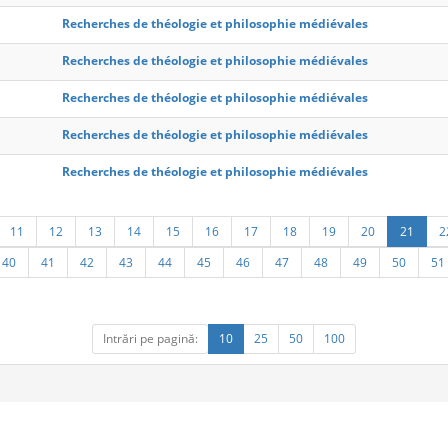
Recherches de théologie et philosophie médiévales
Recherches de théologie et philosophie médiévales
Recherches de théologie et philosophie médiévales
Recherches de théologie et philosophie médiévales
Recherches de théologie et philosophie médiévales
11
12
13
14
15
16
17
18
19
20
21
2
40
41
42
43
44
45
46
47
48
49
50
51
Intrări pe pagină:
10
25
50
100