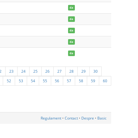
da
da
da
da
da
2
23
24
25
26
27
28
29
30
52
53
54
55
56
57
58
59
60
Regulament
•
Contact
•
Despre
•
Basic