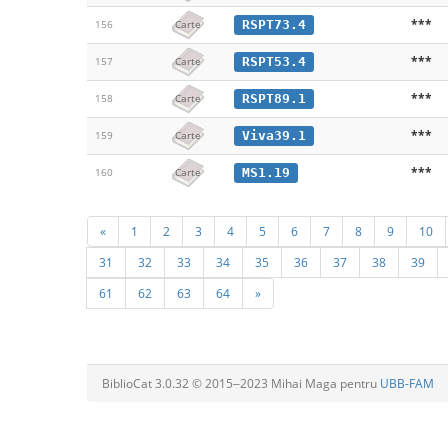
***
RSPT73.4
156
Carte
***
RSPT53.4
157
Carte
***
RSPT89.1
158
Carte
***
Viva39.1
159
Carte
***
MS1.19
160
Carte
«
1
2
3
4
5
6
7
8
9
10
31
32
33
34
35
36
37
38
39
61
62
63
64
»
BiblioCat 3.0.32 © 2015‒2023 Mihai Maga pentru
UBB-FAM