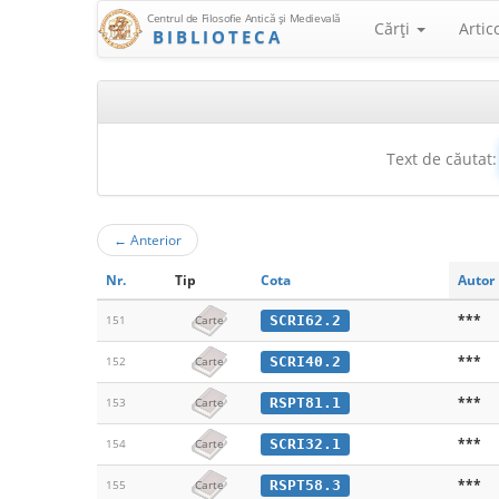
Centrul de Filosofie Antică şi Medievală
Cărţi
Artic
BIBLIOTECA
Text de căutat:
←
Anterior
Nr.
Tip
Cota
Autor
***
SCRI62.2
151
Carte
***
SCRI40.2
152
Carte
***
RSPT81.1
153
Carte
***
SCRI32.1
154
Carte
***
RSPT58.3
155
Carte