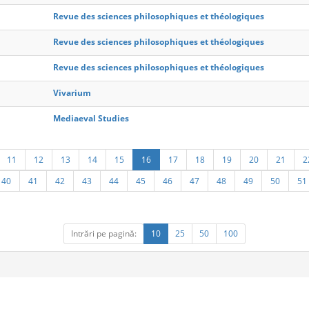
Revue des sciences philosophiques et théologiques
Revue des sciences philosophiques et théologiques
Revue des sciences philosophiques et théologiques
Vivarium
Mediaeval Studies
11
12
13
14
15
16
17
18
19
20
21
2
40
41
42
43
44
45
46
47
48
49
50
51
Intrări pe pagină:
10
25
50
100