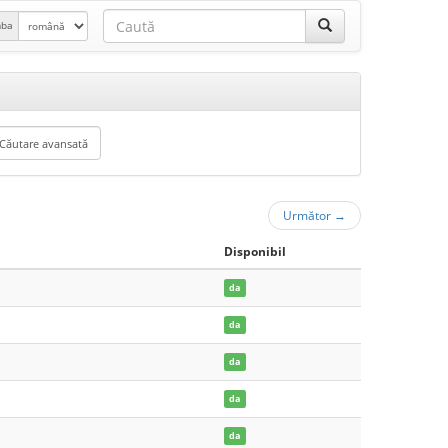
mba
Următor
→
Disponibil
da
da
da
da
da