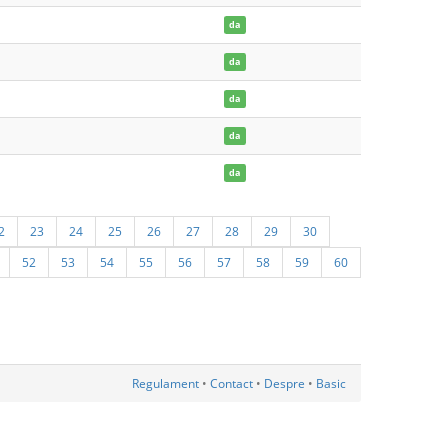
da
da
da
da
da
2
23
24
25
26
27
28
29
30
52
53
54
55
56
57
58
59
60
Regulament
•
Contact
•
Despre
•
Basic