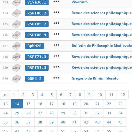
***
Vivarium
Viva30.1
133
Carte
***
Revue des sciences philosophique
RSPT88.2
134
Carte
***
Revue des sciences philosophique
RSPT85.2
135
Carte
***
Revue des sciences philosophique
RSPT86.4
136
Carte
***
Bulletin de Philosophie Medievale
BphM20
137
Carte
***
Revue des sciences philosophique
RSPT71.3
138
Carte
***
Revue des sciences philosophique
RSPT51.3
139
Carte
***
Gregorio da Rimini filosofo
GRE3.3
140
Carte
«
1
2
3
4
5
6
7
8
9
10
11
12
13
14
15
16
17
18
19
20
21
22
23
24
25
26
27
28
29
30
31
32
33
34
35
36
37
38
39
40
41
42
43
44
45
46
47
48
49
50
51
52
53
54
55
56