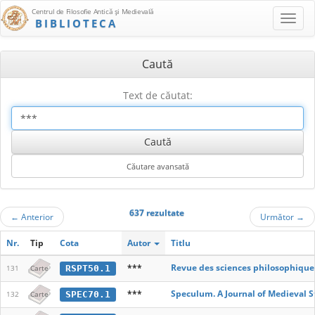
Centrul de Filosofie Antică şi Medievală
BIBLIOTECA
Caută
Text de căutat:
637 rezultate
←
Anterior
Următor
→
Nr.
Tip
Cota
Autor
Titlu
***
Revue des sciences philosophique
RSPT50.1
131
Carte
***
Speculum. A Journal of Medieval S
SPEC70.1
132
Carte