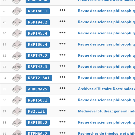
***
Revue des sciences philosophiq
RSPT80.1
28
Carte
***
Revue des sciences philosophiq
RSPT94.2
29
Carte
***
Revue des sciences philosophiq
RSPT45.4
30
Carte
***
Revue des sciences philosophiq
RSPT86.4
31
Carte
***
Revue des sciences philosophiq
RSPT47.2
32
Carte
***
Revue des sciences philosophiq
RSPT43.3
33
Carte
***
Revue des sciences philosophiq
RSPT2.3#1
34
Carte
***
Archives d'Histoire Doctrinales
AHDLMA25
35
Carte
***
Revue des sciences philosophiq
RSPT58.1
36
Carte
***
Mediaeval Studies.: general ind
MS2.1#1
37
Carte
***
Revue des sciences philosophiq
RSPT88.2
38
Carte
***
Recherches de théologie et phi
RTPM66.2
39
Carte