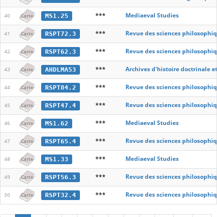
***
Mediaeval Studies
MS1.25
40
Carte
***
Revue des sciences philosophiq
RSPT72.3
41
Carte
***
Revue des sciences philosophiq
RSPT62.3
42
Carte
***
Archives d'histoire doctrinale e
AHDLMA53
43
Carte
***
Revue des sciences philosophiq
RSPT84.2
44
Carte
***
Revue des sciences philosophiq
RSPT47.4
45
Carte
***
Mediaeval Studies
MS1.62
46
Carte
***
Revue des sciences philosophiq
RSPT65.4
47
Carte
***
Mediaeval Studies
MS1.33
48
Carte
***
Revue des sciences philosophiq
RSPT56.3
49
Carte
***
Revue des sciences philosophiq
RSPT32.4
50
Carte