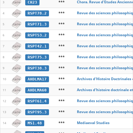
***
Chora. Revue d'Etudes Ancienn
CH23
3
Carte
***
Revue des sciences philosophiq
RSPT78.2
4
Carte
***
Revue des sciences philosophiq
RSPT71.3
5
Carte
***
Revue des sciences philosophiq
RSPT53.2
6
Carte
***
Revue des sciences philosophiq
RSPT42.1
7
Carte
***
Revue des sciences philosophiq
RSPT75.3
8
Carte
***
Revue des sciences philosophiq
RSPT38.3
9
Carte
***
Archives d'Histoire Doctrinales
AHDLMA17
10
Carte
***
Archives d'histoire doctrinale e
AHDLMA60
11
Carte
***
Revue des sciences philosophiq
RSPT61.4
12
Carte
***
Revue des sciences philosophiq
RSPT95.3
13
Carte
***
Mediaeval Studies
MS1.48
14
Carte