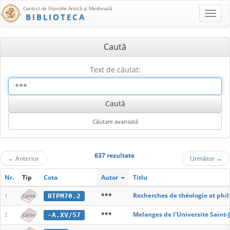
Centrul de Filosofie Antică şi Medievală
BIBLIOTECA
Caută
Text de căutat:
637 rezultate
←
Anterior
Următor
→
Nr.
Tip
Cota
Autor
Titlu
***
Recherches de théologie et phi
RTPM70.2
1
Carte
***
Melanges de l'Universite Saint-
~A.XV/57
2
Carte