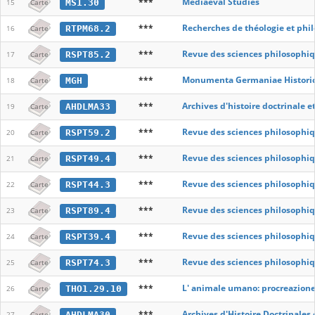
***
Mediaeval Studies
MS1.30
15
Carte
***
Recherches de théologie et phi
RTPM68.2
16
Carte
***
Revue des sciences philosophiq
RSPT85.2
17
Carte
***
Monumenta Germaniae Histori
MGH
18
Carte
***
Archives d'histoire doctrinale e
AHDLMA33
19
Carte
***
Revue des sciences philosophiq
RSPT59.2
20
Carte
***
Revue des sciences philosophiq
RSPT49.4
21
Carte
***
Revue des sciences philosophiq
RSPT44.3
22
Carte
***
Revue des sciences philosophiq
RSPT89.4
23
Carte
***
Revue des sciences philosophiq
RSPT39.4
24
Carte
***
Revue des sciences philosophiq
RSPT74.3
25
Carte
***
L' animale umano: procreazione,
THO1.29.10
26
Carte
***
Archives d'Histoire Doctrinales
AHDLMA30
27
Carte