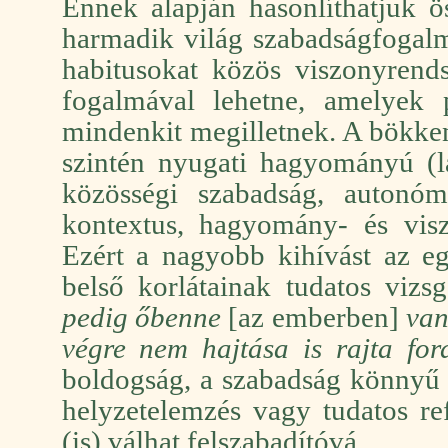
Ennek alapján hasonlíthatjuk ö
harmadik világ szabadságfogalm
habitusokat közös viszonyrend
fogalmával lehetne, amelyek po
mindenkit megilletnek. A bökke
szintén nyugati hagyományú (l
közösségi szabadság, autonó
kontextus, hagyomány- és visz
Ezért a nagyobb kihívást az eg
belső korlátainak tudatos vizsg
pedig őbenne
[az emberben]
van
végre nem hajtása is rajta fo
boldogság, a szabadság könnyű
helyzetelemzés vagy tudatos re
(is) válhat felszabadítóvá.