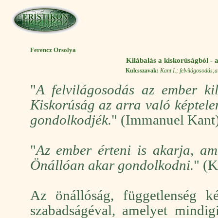
Ferencz Orsolya
Kilábalás a kiskorúságból -
Kulcsszavak:
Kant I.; felvilágosodás
"
A felvilágosodás az ember ki
Kiskorúság az arra való képtele
gondolkodjék.
" (Immanuel Kant
"
Az ember érteni is akarja, ami
Önállóan akar gondolkodni.
" (K
Az önállóság, függetlenség ké
szabadságéval, amelyet mindig