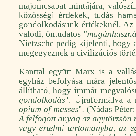
majomcsapat mintájára, valószín
közösségi érdekek, tudás hamar
gondolkodásunk értékeknél. Az 
valódi, öntudatos "
magánhaszná
Nietzsche pedig kijelenti, hogy 
megegyeznek a civilizációs tört
Kanttal együtt Marx is a vallá
egyház befolyása mára jelent
állítható, hogy immár megvalósu
gondolkodás
". Újraformálva a m
opium of masses
". (Nádas Péter:
A felfogott anyag az agytörzsön 
vagy értelmi tartományba, az eg