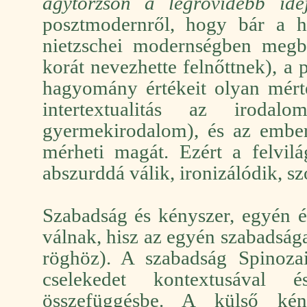
agytörzsön a legrövidebb ide
posztmodernről, hogy bár a 
nietzschei modernségben megbo
korát nevezhette felnőttnek), a
hagyomány értékeit olyan mért
intertextualitás az irodal
gyermekirodalom), és az emb
mérheti magát. Ezért a felvil
abszurddá válik, ironizálódik, sz
Szabadság és kényszer, egyén 
válnak, hisz az egyén szabadság
röghöz). A szabadság Spinoza
cselekedet kontextusával 
összefüggésbe. A külső kény