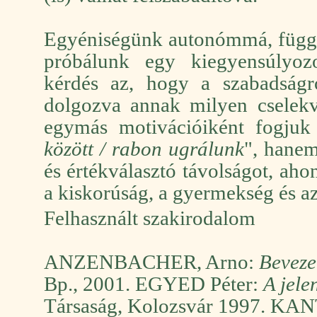
Egyéniségünk autonómmá, függetl
próbálunk egy kiegyensúlyoz
kérdés az, hogy a szabadságr
dolgozva annak milyen cselekv
egymás motivációiként fogjuk
között / rabon ugrálunk
", hanem
és értékválasztó távolságot, ah
a kiskorúság, a gyermekség és az
Felhasznált szakirodalom
ANZENBACHER, Arno:
Bevezet
Bp., 2001. EGYED Péter:
A jelen
Társaság, Kolozsvár 1997. KA