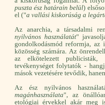
a kiskorúság fogalmát. A folyó
puszta ész határain belül
) elsős
el ("
a vallási kiskorúság a legá
Az anarchia, a társadalmi re
nyilvános használatát
" javasol
gondolkodásmód reformja, az ig
közösség számára. Az önrendel
az elkötelezett publicisták
tevékenységet folytatók - hang
mások vezetésére tevődik, hanem
Az ész nyilvános használat
magánhasználata
", az önállóa
etológiai érvekkel akár meg i