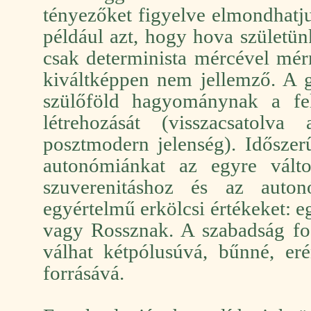
tényezőket figyelve elmondhatj
például azt, hogy hova születü
csak determinista mércével mé
kiváltképpen nem jellemző. A g
szülőföld hagyománynak a fel
létrehozását (visszacsatolv
posztmodern jelenség). Időszer
autonómiánkat az egyre vált
szuverenitáshoz és az auto
egyértelmű erkölcsi értékeket: 
vagy Rossznak. A szabadság fo
válhat kétpólusúvá, bűnné, er
forrásává.