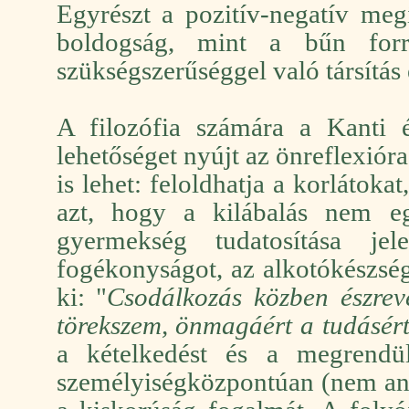
Egyrészt a pozitív-negatív meg
boldogság, mint a bűn forrá
szükségszerűséggel való társítás 
A filozófia számára a Kanti é
lehetőséget nyújt az önreflexiór
is lehet: feloldhatja a korlátoka
azt, hogy a kilábalás nem eg
gyermekség tudatosítása jel
fogékonyságot, az alkotókészsége
ki: "
Csodálkozás közben észrev
törekszem, önmagáért a tudásért
a kételkedést és a megrendü
személyiségközpontúan (nem ann