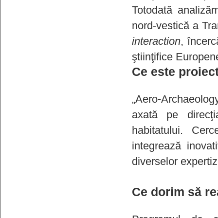
Totodată analizăm
nord-vestică a Tran
interaction
, încer
ştiinţifice Europen
Ce este proi
„Aero-Archaeology 
axată pe direcţi
habitatului. Cerc
integrează inovati
diverselor expertiz
Ce dorim să re