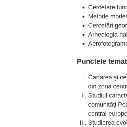
Cercetare fund
Metode modern
Cercetări geo
Arheologia hab
Aerofotograme
Punctele temati
Cartarea şi ce
din zona centr
Studiul caracte
comunităţi Poz
central-europ
Studierea evolu