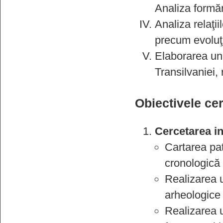
Analiza formări
Analiza relaţiil
precum evoluţi
Elaborarea unu
Transilvaniei, 
Obiectivele cer
Cercetarea in
Cartarea pat
cronologică 
Realizarea u
arheologice 
Realizarea u