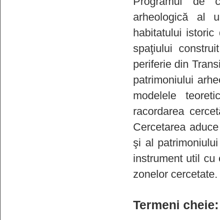
Programul de ce
arheologică al u
habitatului istori
spaţiului construit
periferie din Tran
patrimoniului arhe
modelele teoreti
racordarea cercetă
Cercetarea aduce un
şi al patrimoniulu
instrument util cu
zonelor cercetate.
Termeni cheie: