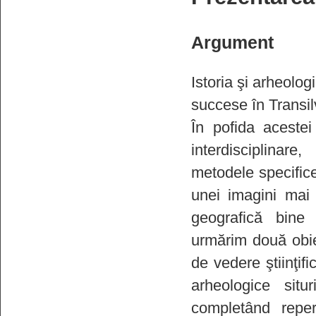
Argument
Istoria şi arheologi
succese în Transi
În pofida acestei
interdisciplinar
metodele specifice
unei imagini mai 
geografică bine 
urmărim două obiect
de vedere ştiinţif
arheologice situr
completând reper